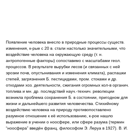
Появление человека внесло в природные процессы существ.
изменения, к-рые с 20 в. стали настолько значительными, что
воздействие человека на окружающую среду (т. н.
антропогенные факторы) сопоставимо с масштабами геол.
процессов. В результате вырубки лесов (и связанных с ней
эрозии почв, опустынивания и изменения климата), распашки
степей, загрязнения Б. пестицидами, пром. стоками и др.
отходами хоз. деятельности, сжигания огромных кол-в органич.
топлива и мн. др. последствий науч.-технич. революции
возникла проблема сохранения Б. в состоянии, пригодном для
жизни и дальнейшего развития человечества. Стихийному
воздействию человека на природу противопоставлено
разумное отношение к её использованию, к-рое нашло
выражение в учении о ноосфере, или сфере разума (термин
“ноосфера” введён франц. философом Э. Леруа в 1927). В. И.