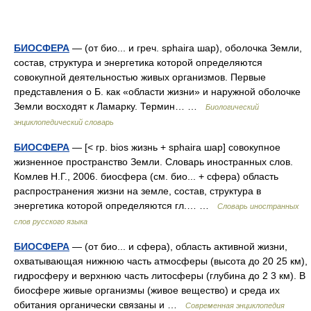
БИОСФЕРА
— (от био... и греч. sphaira шар), оболочка Земли,
состав, структура и энергетика которой определяются
совокупной деятельностью живых организмов. Первые
представления о Б. как «области жизни» и наружной оболочке
Земли восходят к Ламарку. Термин… …
Биологический
энциклопедический словарь
БИОСФЕРА
— [< гр. bios жизнь + sphaira шар] совокупное
жизненное пространство Земли. Словарь иностранных слов.
Комлев Н.Г., 2006. биосфера (см. био... + сфера) область
распространения жизни на земле, состав, структура в
энергетика которой определяются гл.… …
Словарь иностранных
слов русского языка
БИОСФЕРА
— (от био... и сфера), область активной жизни,
охватывающая нижнюю часть атмосферы (высота до 20 25 км),
гидросферу и верхнюю часть литосферы (глубина до 2 3 км). В
биосфере живые организмы (живое вещество) и среда их
обитания органически связаны и …
Современная энциклопедия