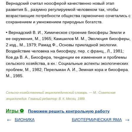
Вернадский считал ноосферой качественно новый этап
развития Б., разумно регулируемой человеком так, чтобы
возрастающие потребности общества гармонично сочетались с
сохранением и умножением природных богатств.
• Вернадский В. И., Химическое строение биосферы Земли и
ее окружения, М., 1965; Камшилов М. М., Эволюция биосферы,
2 изд., М., 1979; Рамад Ф., Основы прикладной экологии.
Воздействие человека на биосферу, пер. с франц., Л., 1981;
Ков да В. А., Биосфера, тенденции ее изменения и проблемы
сельского хозяйства, в кн.: Социальные аспекты экологических
проблем, М., 1982; Перельман А. И., Земная кора и биосфера.
М., 1985.
Сельско-хозяйственный энциклопедический словарь. — М.: Советская
энциклопедия
.
Главный редактор: В. К. Месяц
.
1989
.
Игры ⚽
Поможем решить контрольную работу
БИОНИКА
БИОТЕРМИЧЕСКАЯ ЯМА