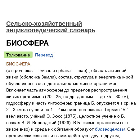
Сельско-хозяйственный
энциклопедический словарь
БИОСФЕРА
Толкование
Перевод
БИОСФЕРА
(от греч. bios — жизнь и sphaira — шар) , область активной
жизни (оболочка Земли), состав, структура и энергетика к-рой
обусловлены в осн. деятельностью живых организмов.
Включает часть атмосферы до пределов распространения
живых организмов (20—25, по др. данным — до 75—80 км),
гидросферу и часть литосферы; граница Б. опускается в ср. на
2—3 км на суше и на 1—2 км ниже дна океана. Термин “Б.”
ввёл австр. учёный Э. Зюсс (1875), целостное учение о Б.
создал В. И. Вернадский (1926). В Б. живые организмы (т. н.
живое в-во) и среда их обитания образуют
биогеоценозы
.
Они
органически связаны и взаимодействуют друг с другом,